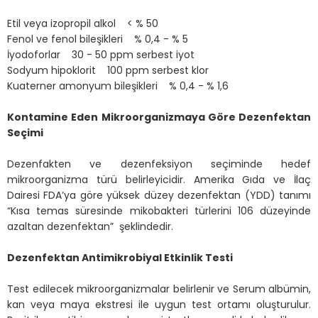
Etil veya izopropil alkol < % 50
Fenol ve fenol bileşikleri % 0,4 - % 5
İyodoforlar 30 - 50 ppm serbest iyot
Sodyum hipoklorit 100 ppm serbest klor
Kuaterner amonyum bileşikleri % 0,4 - % 1,6
Kontamine Eden Mikroorganizmaya Göre Dezenfektan
Seçimi
Dezenfakten ve dezenfeksiyon seçiminde hedef
mikroorganizma türü belirleyicidir. Amerika Gıda ve İlaç
Dairesi FDA’ya göre yüksek düzey dezenfektan (YDD) tanımı
“Kısa temas süresinde mikobakteri türlerini 106 düzeyinde
azaltan dezenfektan” şeklindedir.
Dezenfektan Antimikrobiyal Etkinlik Testi
Test edilecek mikroorganizmalar belirlenir ve Serum albümin,
kan veya maya ekstresi ile uygun test ortamı oluşturulur.