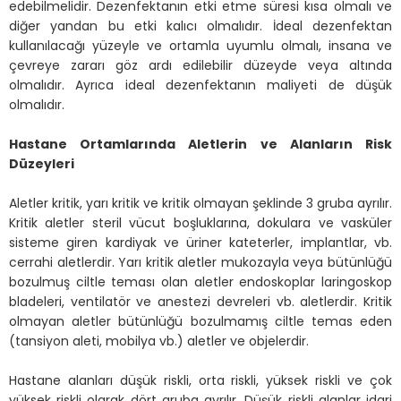
edebilmelidir. Dezenfektanın etki etme süresi kısa olmalı ve
diğer yandan bu etki kalıcı olmalıdır. İdeal dezenfektan
kullanılacağı yüzeyle ve ortamla uyumlu olmalı, insana ve
çevreye zararı göz ardı edilebilir düzeyde veya altında
olmalıdır. Ayrıca ideal dezenfektanın maliyeti de düşük
olmalıdır.
Hastane Ortamlarında Aletlerin ve Alanların Risk
Düzeyleri
Aletler kritik, yarı kritik ve kritik olmayan şeklinde 3 gruba ayrılır.
Kritik aletler steril vücut boşluklarına, dokulara ve vasküler
sisteme giren kardiyak ve üriner kateterler, implantlar, vb.
cerrahi aletlerdir. Yarı kritik aletler mukozayla veya bütünlüğü
bozulmuş ciltle teması olan aletler endoskoplar laringoskop
bladeleri, ventilatör ve anestezi devreleri vb. aletlerdir. Kritik
olmayan aletler bütünlüğü bozulmamış ciltle temas eden
(tansiyon aleti, mobilya vb.) aletler ve objelerdir.
Hastane alanları düşük riskli, orta riskli, yüksek riskli ve çok
yüksek riskli olarak dört gruba ayrılır. Düşük riskli alanlar idari