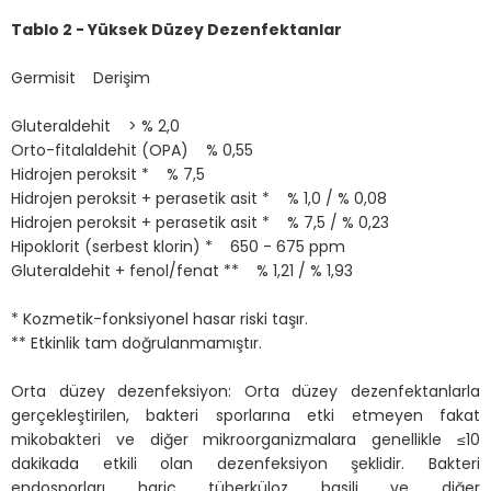
Tablo 2 - Yüksek Düzey Dezenfektanlar
Germisit Derişim
Gluteraldehit > % 2,0
Orto-fitalaldehit (OPA) % 0,55
Hidrojen peroksit * % 7,5
Hidrojen peroksit + perasetik asit * % 1,0 / % 0,08
Hidrojen peroksit + perasetik asit * % 7,5 / % 0,23
Hipoklorit (serbest klorin) * 650 - 675 ppm
Gluteraldehit + fenol/fenat ** % 1,21 / % 1,93
* Kozmetik-fonksiyonel hasar riski taşır.
** Etkinlik tam doğrulanmamıştır.
Orta düzey dezenfeksiyon: Orta düzey dezenfektanlarla
gerçekleştirilen, bakteri sporlarına etki etmeyen fakat
mikobakteri ve diğer mikroorganizmalara genellikle ≤10
dakikada etkili olan dezenfeksiyon şeklidir. Bakteri
endosporları hariç tüberküloz basili ve diğer