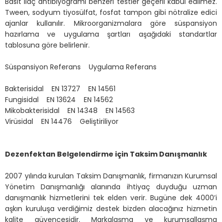
Basit ilaç antibiyogramı benzeri testler geçerli kabul edilmez.
Tween, sodyum tiyosülfat, fosfat tampon gibi nötralize edici
ajanlar kullanılır. Mikroorganizmalara göre süspansiyon
hazırlama ve uygulama şartları aşağıdaki standartlar
tablosuna göre belirlenir.
Süspansiyon Referans Uygulama Referans
Bakterisidal EN 13727 EN 14561
Fungisidal EN 13624 EN 14562
Mikobakterisidal EN 14348 EN 14563
Virüsidal EN 14476 Geliştiriliyor
Dezenfektan Belgelendirme için Taksim Danışmanlık
2007 yılında kurulan Taksim Danışmanlık, firmanızın Kurumsal
Yönetim Danışmanlığı alanında ihtiyaç duyduğu uzman
danışmanlık hizmetlerini tek elden verir. Bugüne dek 4000’i
aşkın kuruluşa verdiğimiz destek bizden alacağınız hizmetin
kalite güvencesidir. Markalaşma ve kurumsallaşma