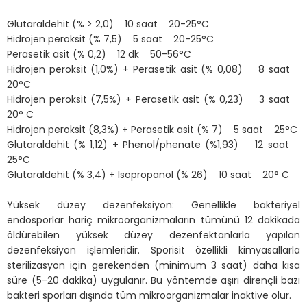
Glutaraldehit (% > 2,0) 10 saat 20-25°C
Hidrojen peroksit (% 7,5) 5 saat 20-25°C
Perasetik asit (% 0,2) 12 dk 50-56°C
Hidrojen peroksit (1,0%) + Perasetik asit (% 0,08) 8 saat
20°C
Hidrojen peroksit (7,5%) + Perasetik asit (% 0,23) 3 saat
20° C
Hidrojen peroksit (8,3%) + Perasetik asit (% 7) 5 saat 25°C
Glutaraldehit (% 1,12) + Phenol/phenate (%1,93) 12 saat
25°C
Glutaraldehit (% 3,4) + Isopropanol (% 26) 10 saat 20° C
Yüksek düzey dezenfeksiyon: Genellikle bakteriyel
endosporlar hariç mikroorganizmaların tümünü 12 dakikada
öldürebilen yüksek düzey dezenfektanlarla yapılan
dezenfeksiyon işlemleridir. Sporisit özellikli kimyasallarla
sterilizasyon için gerekenden (minimum 3 saat) daha kısa
süre (5-20 dakika) uygulanır. Bu yöntemde aşırı dirençli bazı
bakteri sporları dışında tüm mikroorganizmalar inaktive olur.